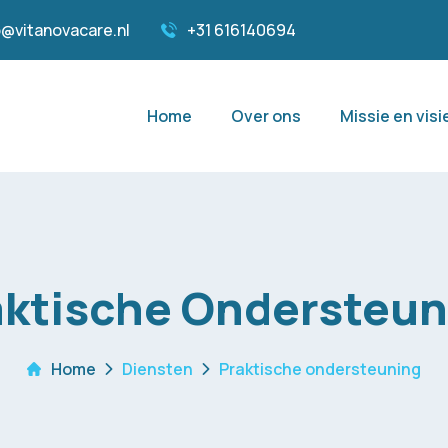
o@vitanovacare.nl
+31 616140694
Home
Over ons
Missie en visi
aktische Ondersteun
Home
Diensten
Praktische ondersteuning