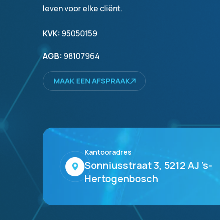
leven voor elke cliënt.
KVK:
95050159
AGB:
98107964
MAAK EEN AFSPRAAK
Kantooradres
Sonniusstraat 3, 5212 AJ 's-
Hertogenbosch