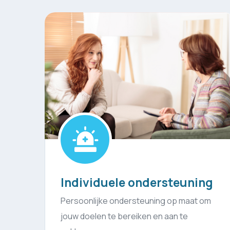
Praktische hulp
ng
Hulp bij dagelijkse taken en structuur om
je leven gemakkelijker te maken.
om