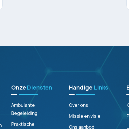
behoeften.
Onze
Diensten
Handige
Links
Ambulante
Over ons
K
Begeleiding
Missie en visie
P
Praktische
n
Ons aanbod
U