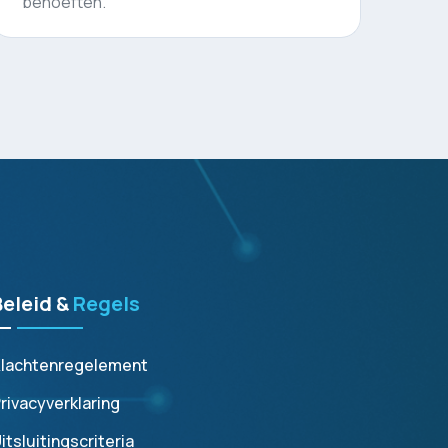
pakken.
Beleid &
Regels
lachtenregelement
rivacyverklaring
itsluitingscriteria