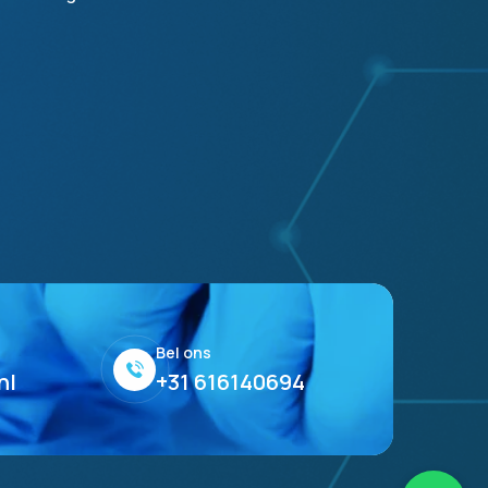
Bel ons
nl
+31 616140694